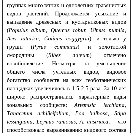
группах многолетних и однолетних травянистых
видов растений. Продолжается усыхание и
выпадение древесных и кустарниковых видов
(
Populus
а
lbum
,
Quercus
robur
,
Ulmus
pumil
а,
А
cer
t
а
t
а
ric
а,
Cotinus
coggygri
а
), и только у
груши (
Pyrus
communis
) и золотистой
смородины (
Ribes
а
ureum
) отмечено
возобновление. Несмотря на уменьшение
общего числа учтенных видов, видовое
богатство сообществ на всех геоботанических
площадках увеличилось в 1.5-2.5 раза. За 10 лет
широко распространились характерные виды
зональных сообществ:
Аrtemisiа lerchiаnа,
T
а
n
а
cetum
а
chilleifolium
,
Po
а
bulbos
а,
Stip
а
lessingi
а
n
а,
Leymus
r
а
mosus
, А. а
ustri
а
c
а,
– что
способствовало выравниванию видового состава