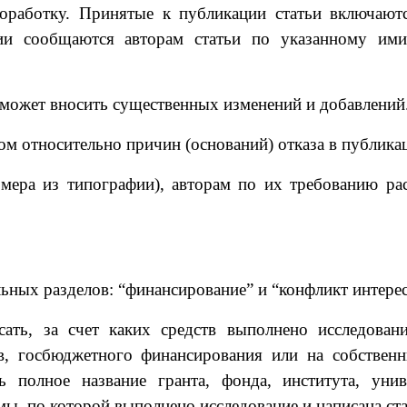
оработку. Принятые к публикации статьи включают
гии сообщаются авторам статьи по указанному ими
 может вносить существенных изменений и добавлений
ром относительно причин (оснований) отказа в публикац
мера из типографии), авторам по их требованию рас
льных разделов: “финансирование” и “конфликт интерес
ать, за счет каких средств выполнено исследовани
в, госбюджетного финансирования или на собственн
ь полное название гранта, фонда, института, уни
мы, по которой выполнено исследование и написана ста