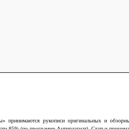
ы» принимаются рукописи оригинальных и обзорн
сти 85% (по программе Антиплагиат). Статьи принима