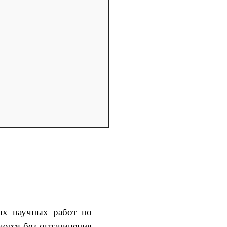
ых научных работ по
ются без ограничения