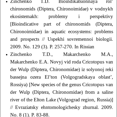
Zinchenko T.D. Bioindikatsionnaya rol’
chironomids (Diptera, Chironoimidae) v vodnykh
ekosistemakh: problemy i perspektivy
[Bioindicative part of chironomids (Diptera,
Chironoimidae) in aquatic ecosystems: problems
and prospects // Uspekhi sovremennoi biologii.
2009. No. 129 (3). P. 257-270. In Rissian
Zinchenko T.D., Makarchenko M.А.,
Makarchenko E.А. Novyj vid roda Cricotopus van
der Wulp (Diptera, Chironomidae) iz solyonoj reki
bassejna ozera El’ton (Volgogradskaya oblast’,
Rossiya) [New species of the genus Cricotopus van
der Wulp (Diptera, Chironomidae) from a saline
river of the Elton Lake (Volgograd region, Russia)]
// Evraziatsky ehntomologichesky zhurnal. 2009.
No. 8 (1). P. 83-88.