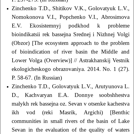
Zinchenko T.D., Shitikov V.K., Golovatyuk L.V.,
Nomokonova V.I., Popchenko V.I., Аbrosimova
E.V. Ekosistemnyj podkhod k probleme
bioindikatsii rek bassejna Srednej i Nizhnej Volgi
(Obzor) [The ecosystem approach to the problem
of bioindication of river basin the Middle and
Lower Volga (Overview)] // Аstrakhanskij Vestnik
ekologicheskogo obrazovaniya. 2014. No. 1 (27).
P. 58-67. (In Russian)
Zinchenko T.D., Golovatyuk L.V., Аrutyunova L.
D., Kachvaryan E.А. Donnye soobshhestva
malykh rek bassejna oz. Sevan v otsenke kachestva
ikh vod (reki Masrik, Аrgichi) [Benthic
communities in small rivers of the basin of Lake
Sevan in the evaluation of the quality of waters