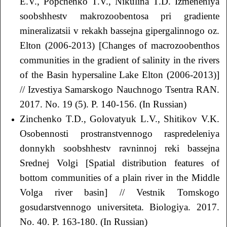
E.V., Popchenko T.V., Nikulina T.D. Izmeneniya
soobshhestv makrozoobentosa pri gradiente
mineralizatsii v rekakh bassejna gipergalinnogo oz.
Elton (2006-2013) [Changes of macrozoobenthos
communities in the gradient of salinity in the rivers
of the Basin hypersaline Lake Elton (2006-2013)]
// Izvestiya Samarskogo Nauchnogo Tsentra RAN.
2017. No. 19 (5). P. 140-156. (In Russian)
Zinchenko T.D., Golovatyuk L.V., Shitikov V.K.
Osobennosti prostranstvennogo raspredeleniya
donnykh soobshhestv ravninnoj reki bassejna
Srednej Volgi [Spatial distribution features of
bottom communities of a plain river in the Middle
Volga river basin] // Vestnik Tomskogo
gosudarstvennogo universiteta. Biologiya. 2017.
No. 40. P. 163-180. (In Russian)