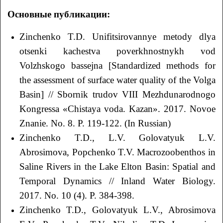
Основные публикации:
Zinchenko T.D. Unifitsirovannye metody dlya
otsenki kachestva poverkhnostnykh vod
Volzhskogo bassejna [Standardized methods for
the assessment of surface water quality of the Volga
Basin] // Sbornik trudov VIII Mezhdunarodnogo
Kongressa «Chistaya voda. Kazan». 2017. Novoe
Znanie. No. 8. P. 119-122. (In Russian)
Zinchenko T.D., L.V. Golovatyuk L.V.
Abrosimova, Popchenko T.V. Macrozoobenthos in
Saline Rivers in the Lake Elton Basin: Spatial and
Temporal Dynamics // Inland Water Biology.
2017. No. 10 (4). P. 384-398.
Zinchenko T.D., Golovatyuk L.V., Аbrosimova