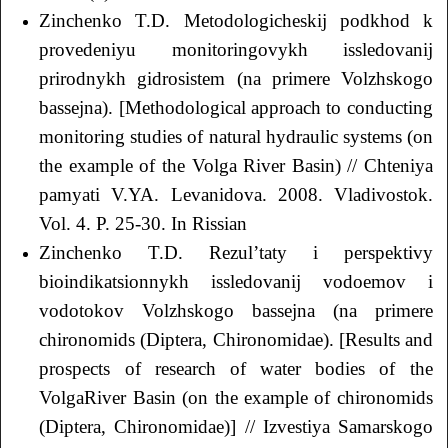
Zinchenko T.D. Metodologicheskij podkhod k
provedeniyu monitoringovykh issledovanij
prirodnykh gidrosistem (na primere Volzhskogo
bassejna). [Methodological approach to conducting
monitoring studies of natural hydraulic systems (on
the example of the Volga River Basin) // Chteniya
pamyati V.YA. Levanidova. 2008. Vladivostok.
Vol. 4. P. 25-30. In Rissian
Zinchenko T.D. Rezul’taty i perspektivy
bioindikatsionnykh issledovanij vodoemov i
vodotokov Volzhskogo bassejna (na primere
chironomids (Diptera, Chironomidae). [Results and
prospects of research of water bodies of the
VolgaRiver Basin (on the example of chironomids
(Diptera, Chironomidae)] // Izvestiya Samarskogo