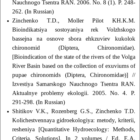
Nauchnogo Tsentra RАN. 2006. No. 8 (1). P. 248-
262. (In Russian)
Zinchenko T.D., Moller Pilot KH.K.M.
Bioindikatsiya sostoyaniya rek Volzhskogo
bassejna na osnove sbora ehkzuviev kukolok
chironomid (Diptera, Chironomidae).
[Bioindication of the state of the rivers of the Volga
River Basin based on the collection of exuviums of
pupae chironomids (Diptera, Chironomidae)] //
Izvestiya Samarskogo Nauchnogo Tsentra RАN.
Aktualnye problemy ekologii. 2005. No. 4. P.
291-298. (In Russian)
Shitikov V.K., Rozenberg G.S., Zinchenko T.D.
Kolichestvennaya gidroekologiya: metody, kriterii,
resheniya [Quantitative Hydroecology: Methods,
Criteria, Solutions]. In 2 volumes / Ed. E.A.