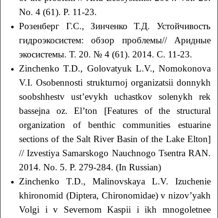
No. 4 (61). P. 11-23.
Розенберг Г.С., Зинченко Т.Д. Устойчивость
гидроэкосистем: обзор проблемы// Аридные
экосистемы. Т. 20. № 4 (61). 2014. С. 11-23.
Zinchenko T.D., Golovatyuk L.V., Nomokonova
V.I. Osobennosti strukturnoj organizatsii donnykh
soobshhestv ust’evykh uchastkov solenykh rek
bassejna oz. El’ton [Features of the structural
organization of benthic communities estuarine
sections of the Salt River Basin of the Lake Elton]
// Izvestiya Samarskogo Nauchnogo Tsentra RАN.
2014. No. 5. P. 279-284. (In Russian)
Zinchenko T.D., Malinovskaya L.V. Izuchenie
khironomid (Diptera, Chironomidae) v nizov’yakh
Volgi i v Severnom Kaspii i ikh mnogoletnee