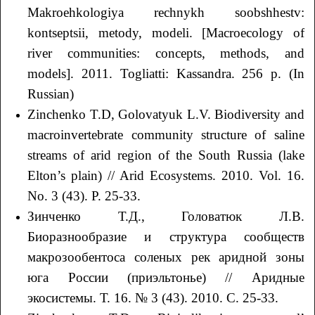
Makroehkologiya rechnykh soobshhestv:
kontseptsii, metody, modeli. [Macroecology of
river communities: concepts, methods, and
models]. 2011. Togliatti: Kassandra. 256 p. (In
Russian)
Zinchenko T.D, Golovatyuk L.V. Biodiversity and
macroinvertebrate community structure of saline
streams of arid region of the South Russia (lake
Elton’s plain) // Arid Ecosystems. 2010. Vol. 16.
No. 3 (43). P. 25-33.
Зинченко Т.Д., Головатюк Л.В.
Биоразнообразие и структура сообществ
макрозообентоса соленых рек аридной зоны
юга России (приэльтонье) // Аридные
экосистемы. Т. 16. № 3 (43). 2010. С. 25-33.