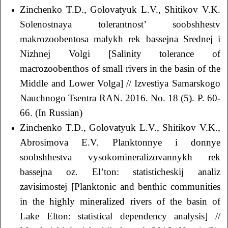
Zinchenko T.D., Golovatyuk L.V., Shitikov V.K.
Solenostnaya tolerantnost’ soobshhestv
makrozoobentosa malykh rek bassejna Srednej i
Nizhnej Volgi [Salinity tolerance of
macrozoobenthos of small rivers in the basin of the
Middle and Lower Volga] // Izvestiya Samarskogo
Nauchnogo Tsentra RАN. 2016. No. 18 (5). P. 60-
66. (In Russian)
Zinchenko T.D., Golovatyuk L.V., Shitikov V.K.,
Аbrosimova E.V. Planktonnye i donnye
soobshhestva vysokomineralizovannykh rek
bassejna oz. El’ton: statisticheskij analiz
zavisimostej [Planktonic and benthic communities
in the highly mineralized rivers of the basin of
Lake Elton: statistical dependency analysis] //