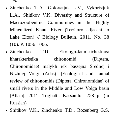
190.
Zinchenko T.D., Golovatjuk L.V., Vykhristjuk
L.A., Shitikov V.K. Diversity and Structure of
Macrozoobenthic Communities in the Highly
Mineralized Khara River (Territory adjacent to
Lake Elton) // Biology Bulletin. 2011. No. 38
(10). P. 1056-1066.
Zinchenko T.D. Ekologo-faunisticheskaya
kharakteristika chironomid (Diptera,
Chironomidae) malykh rek bassejna Srednej i
Nizhnej Volgi (Аtlas). [Ecological and faunal
review of chironomids (Diptera, Chironomidae) of
small rivers in the Middle and Low Volga basin
(Atlas)]. 2011. Togliatti: Kassandra. 258 p. (In
Russian)
Shitikov V.K., Zinchenko T.D., Rozenberg G.S.