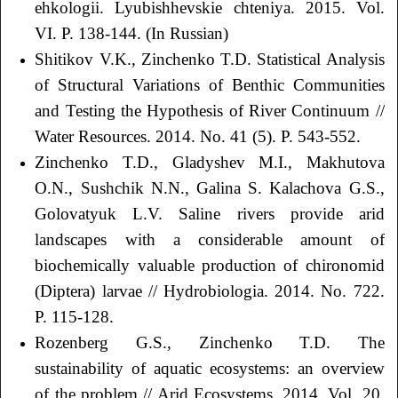
ehkologii. Lyubishhevskie chteniya. 2015. Vol.
VI. P. 138-144. (In Russian)
Shitikov V.K., Zinchenko T.D. Statistical Analysis
of Structural Variations of Benthic Communities
and Testing the Hypothesis of River Continuum //
Water Resources. 2014. No. 41 (5). P. 543-552.
Zinchenko T.D., Gladyshev M.I., Makhutova
O.N., Sushchik N.N., Galina S. Kalachova G.S.,
Golovatyuk L.V. Saline rivers provide arid
landscapes with a considerable amount of
biochemically valuable production of chironomid
(Diptera) larvae // Hydrobiologia. 2014. No. 722.
P. 115-128.
Rozenberg G.S., Zinchenko T.D. The
sustainability of aquatic ecosystems: an overview
of the problem // Arid Ecosystems. 2014. Vol. 20.