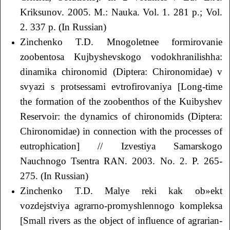
Kriksunov. 2005. M.: Nauka. Vol. 1. 281 p.; Vol.
2. 337 p. (In Russian)
Zinchenko T.D. Mnogoletnee formirovanie
zoobentosa Kujbyshevskogo vodokhranilishha:
dinamika chironomid (Diptera: Chironomidae) v
svyazi s protsessami evtrofirovaniya [Long-time
the formation of the zoobenthos of the Kuibyshev
Reservoir: the dynamics of chironomids (Diptera:
Chironomidae) in connection with the processes of
eutrophication] // Izvestiya Samarskogo
Nauchnogo Tsentra RАN. 2003. No. 2. P. 265-
275. (In Russian)
Zinchenko T.D. Malye reki kak ob»ekt
vozdejstviya agrarno-promyshlennogo kompleksa
[Small rivers as the object of influence of agrarian-