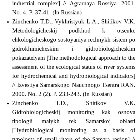
industrial complex] // Аgrarnaya Rossiya. 2001.
No. 4. P. 37-41. (In Russian)
Zinchenko T.D., Vykhristyuk L.А., Shitikov V.K.
Metodologicheskij podkhod k otsenke
ehkologicheskogo sostoyaniya rechnykh sistem po
gidrokhimicheskim i gidrobiologicheskim
pokazatelyam [The methodological approach to the
assessment of the ecological status of river systems
for hydrochemical and hydrobiological indicators]
// Izvestiya Samarskogo Nauchnogo Tsentra RАN.
2000. No. 2 (2). P. 233-243. (In Russian)
Zinchenko T.D., Shitikov V.K.
Gidrobiologicheskij monitoring kak osnova
tipologii malykh rek Samarskoj oblasti
[Hydrobiological monitoring as a basis of
typology of small rivers of the Samara region] //