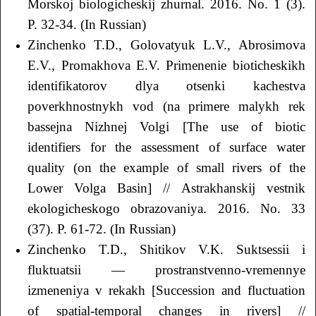
Morskoj biologicheskij zhurnal. 2016. No. 1 (3).
P. 32-34. (In Russian)
Zinchenko T.D., Golovatyuk L.V., Аbrosimova
E.V., Promakhova E.V. Primenenie bioticheskikh
identifikatorov dlya otsenki kachestva
poverkhnostnykh vod (na primere malykh rek
bassejna Nizhnej Volgi [The use of biotic
identifiers for the assessment of surface water
quality (on the example of small rivers of the
Lower Volga Basin] // Аstrakhanskij vestnik
ekologicheskogo obrazovaniya. 2016. No. 33
(37). P. 61-72. (In Russian)
Zinchenko T.D., Shitikov V.K. Suktsessii i
fluktuatsii — prostranstvenno-vremennye
izmeneniya v rekakh [Succession and fluctuation
of spatial-temporal changes in rivers] //