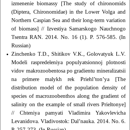
izmenenie biomassy [The study of chironomids
(Diptera, Chironomidae) in the Lower Volga and
Northern Caspian Sea and their long-term variation
of biomass] // Izvestiya Samarskogo Nauchnogo
Tsentra RАN. 2014. No. 16 (1). P. 576-585. (In
Russian)
Zinchenko T.D., Shitikov V.K., Golovatyuk L.V.
Modeli raspredeleniya populyatsionnoj plotnosti
vidov makrozoobentosa po gradientu mineralizatsii
na primere malykh rek Priehl’ton’ya [The
distribution model of the population density of
species of macrozoobenthos along the gradient of
salinity on the example of small rivers Prieltonye]
// Chteniya pamyati Vladimira Yakovlevicha
Levanidova. Vladivostok: Dal’nauka. 2014. No. 6.
P. 257-273. (In Russian)