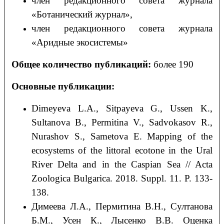
член редакционного совета журнала
«Ботанический журнал»,
член редакционного совета журнала
«Аридные экосистемы»
Общее количество публикаций:
более 190
Основные публикации:
Dimeyeva L.A., Sitpayeva G., Ussen K.,
Sultanova B., Permitina V., Sadvokasov R.,
Nurashov S., Sametova E. Mapping of the
ecosystems of the littoral ecotone in the Ural
River Delta and in the Caspian Sea // Acta
Zoologica Bulgarica. 2018. Suppl. 11. P. 133-
138.
Димеева Л.А., Пермитина В.Н., Султанова
Б.М., Усен К., Лысенко В.В. Оценка