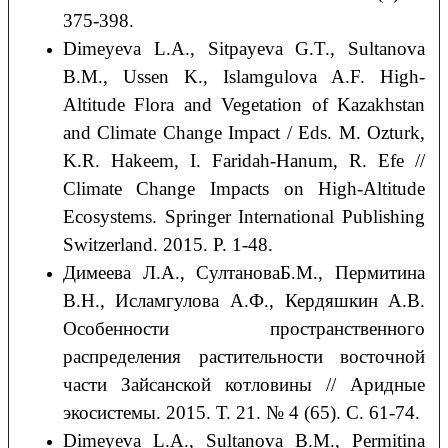
375-398.
Dimeyeva L.A., Sitpayeva G.T., Sultanova
B.M., Ussen K., Islamgulova A.F. High-
Altitude Flora and Vegetation of Kazakhstan
and Climate Change Impact / Eds. M. Ozturk,
K.R. Hakeem, I. Faridah-Hanum, R. Efe //
Climate Change Impacts on High-Altitude
Ecosystems. Springer International Publishing
Switzerland. 2015. P. 1-48.
Димеева Л.А., СултановаБ.М., Пермитина
В.Н., Исламгулова А.Ф., Кердяшкин А.В.
Особенности пространственного
распределения растительности восточной
части Зайсанской котловины // Аридные
экосистемы. 2015. Т. 21. № 4 (65). С. 61-74.
Dimeyeva L.A., Sultanova B.M., Permitina