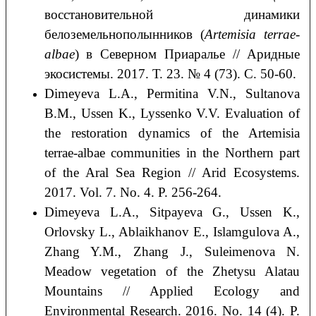
восстановительной динамики
белоземельнополынников (
Artemisia terrae-
albae
) в Северном Приаралье // Аридные
экосистемы. 2017. Т. 23. № 4 (73). С. 50-60.
Dimeyeva L.A., Permitina V.N., Sultanova
B.M., Ussen K., Lyssenko V.V. Evaluation of
the restoration dynamics of the Artemisia
terrae-albae communities in the Northern part
of the Aral Sea Region // Arid Ecosystems.
2017. Vol. 7. No. 4. P. 256-264.
Dimeyeva L.A., Sitpayeva G., Ussen K.,
Orlovsky L., Ablaikhanov E., Islamgulova A.,
Zhang Y.M., Zhang J., Suleimenova N.
Meadow vegetation of the Zhetysu Alatau
Mountains // Applied Ecology and
Environmental Research. 2016. No. 14 (4). P.